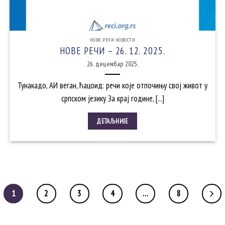
НОВЕ РЕЧИ НОВОСТИ
НОВЕ РЕЧИ – 26. 12. 2025.
26. децембар 2025.
Тунакадо, АИ веган, ћацоид: речи које отпочињу свој живот у
српском језику За крај године, [...]
ДЕТАЉНИЈЕ
1
2
3
4
…
8