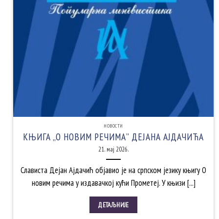
НОВОСТИ
КЊИГА „О НОВИМ РЕЧИМА” ДЕЈАНА АЈДАЧИЋА
21. мај 2026.
Слависта Дејан Ајдачић објавио је на српском језику књигу О
новим речима у издавачкој кући Прометеј. У књизи [...]
ДЕТАЉНИЈЕ