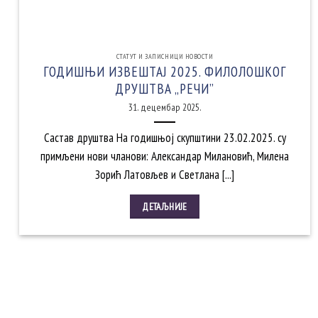
СТАТУТ И ЗАПИСНИЦИ НОВОСТИ
ГОДИШЊИ ИЗВЕШТАЈ 2025. ФИЛОЛОШКОГ
ДРУШТВА „РЕЧИ”
31. децембар 2025.
Састав друштва На годишњој скупштини 23.02.2025. су
примљени нови чланови: Александар Милановић, Милена
Зорић Латовљев и Светлана [...]
ДЕТАЉНИЈЕ