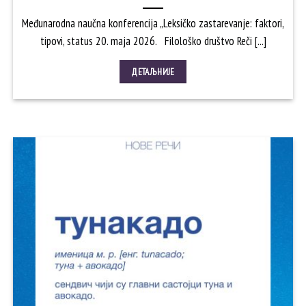
Međunarodna naučna konferencija „Leksičko zastarevanje: faktori,
tipovi, status 20. maja 2026. Filološko društvo Reči [...]
ДЕТАЉНИЈЕ