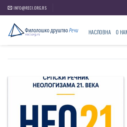
Skip
INFO@RECI.ORG.RS
to
content
НАСЛОВНА
О НА