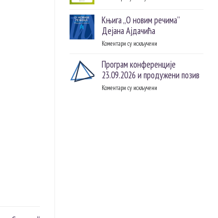
(2026)
Нове
речи
Књига „О новим речима”
–
Дејана Ајдачића
26.
Коментари су искључени
на
06.
Књига
2026.
Програм конференције
„О
новим
23.09.2026 и продужени позив
речима”
Коментари су искључени
на
Дејана
Програм
Ајдачића
конференције
23.09.2026
и
продужени
позив