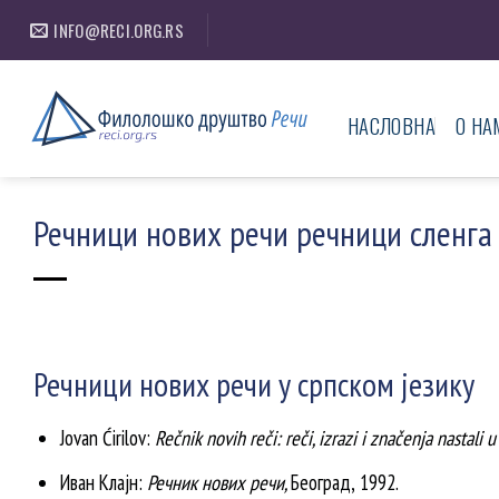
Skip
INFO@RECI.ORG.RS
to
content
НАСЛОВНА
О НА
Речници нових речи речници сленга
Речници нових речи у српском језику
Jovan Ćirilov:
Rečnik novih reči: reči, izrazi i značenja nastal
Иван Клајн:
Речник нових речи,
Београд,
1992.