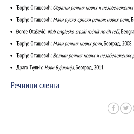
Ђорђе Оташевић:
Обратни речник нових и незабележених
Ђорђе Оташевић:
Мали руско-српски речник нових речи
, 
Đorđe Otašević:
Mali englesko-srpski rečnik novih reči
, Beogra
Ђорђе Оташевић:
Мали речник нових речи
, Београд, 2008.
Ђорђе Оташевић:
Велики речник нових и незабележених р
Драго Ћупић:
Нови Вујаклија
, Београд, 2011.
Речници сленга