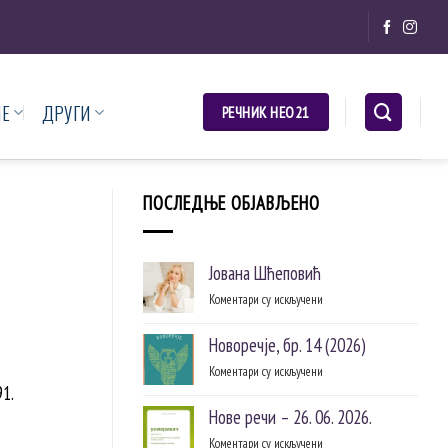
НЕ
ДРУГИ
РЕЧНИК НЕО21
ПОСЛЕДЊЕ ОБЈАВЉЕНО
Јована Шћеповић
Коментари су искључени
на
Јована
Шћеповић
Новоречје, бр. 14 (2026)
Коментари су искључени
на
91.
Новоречје,
бр.
Нове речи – 26. 06. 2026.
14
Коментари су искључени
на