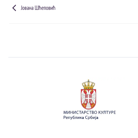
Јована Шћеповић