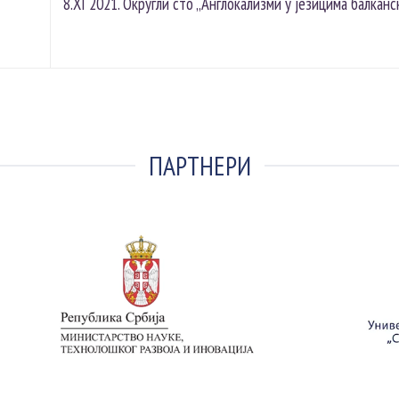
8.XI 2021. Округли сто „Англокализми у језицима балканс
ПАРТНЕРИ