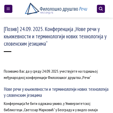
Skip
to
content
[Позив] 24.09. 2025. Конференција „Нове речи у
књижевности и терминологији нових технологија у
словенским језицима“
Позивамо Вас да у среду 24.09. 2025. учествујете на годишњој
међународној конференцији Филолошког друштва „Речи“
Нове речи у књижевности и терминологији нових технологија
у словенским језицима
Конференција ће бити одржана уживо, у Универзитетској
библиотеци „Светозар Марковић” у Београду и у видео онлајн