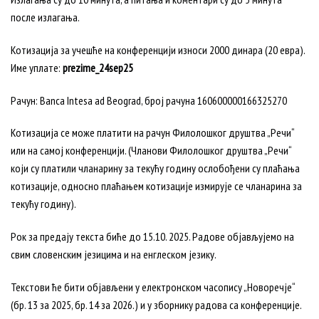
после излагања.
Котизација за учешће на конференцији износи 2000 динара (20 евра).
Име уплате:
prezime
_24sep
25
Рачун:
Banca Intesa ad Beograd, број рачуна 160600000166325270
Котизација се може платити на рачун Филолошког друштва „Речи“
или на самој конференцији. (Чланови Филолошког друштва „Речи“
који су платили чланарину за текућу годину ослобођени су плаћања
котизације, односно плаћањем котизације измирује се чланарина за
текућу годину).
Рок за предају текста биће до 15.10. 2025. Радове објављујемо на
свим словенским језицима и на енглеском језику.
Текстови ће бити објављени у електронском часопису „Новоречје“
(бр. 13 за 2025, бр. 14 за 2026.) и у зборнику радова са конференције.