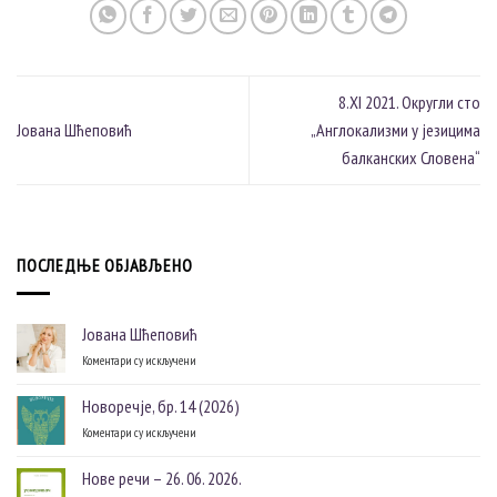
8.XI 2021. Округли сто
Јована Шћеповић
„Англокализми у језицима
балканских Словена“
ПОСЛЕДЊЕ ОБЈАВЉЕНО
Јована Шћеповић
Коментари су искључени
на
Јована
Шћеповић
Новоречје, бр. 14 (2026)
Коментари су искључени
на
Новоречје,
бр.
Нове речи – 26. 06. 2026.
14