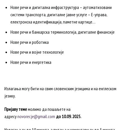
Нове речи и дигитална инфраструктура – аутоматизовани
системи транспорта, дигиталне јавне услуге – Е-управа,
електронска идентификација, паметне картице…
Нове речи и банкарска терминологија, дигиталне финансије
Нове речи и роботика
Нове речи и војне технологије
Нове речи и енергетика
Излагања могу бити на свим словенским језицима и на енглеском
језику.
Пријав
у тем
е
молимо да пошаљете на
адресу
novorecje@gmail.com
до 10.09. 2025.
Излагања су до 10 минута, а питања и коментари су до 5 минута