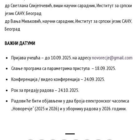
др Светлана Слијепчевић, виши научни сарадник, Институт за српски
језик САНУ, Београд
др Вања Миљковић, научни сарадник, Институт за српски језик САНУ,
Београд
ВАЖНИ ДАТУМИ
Пријава учешћа – до 10.09. 2025. на адресу
novorecje@gmail.com
Слање програма са параметрима приступа – 18.09. 2025.
Конференција / видео конференција – 24.09. 2025.
Рок за предају радова – 24.10. 2025.
Радови ће бити објављени у два броја електронског часописа
„Новоречје“ (2025 и 2026) и у зборнику радова у 2026. години.