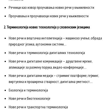
Речници као извор проучавања нових речи у књижевности
Проучавања и проучаваоци нових речи у књижевности
2. Терминологија нових технологија у словенским језицима
Нове речи и вештачка интелигенција – машинско учење, обрада
природног језика, аутономни системи…
Нове речи и терминологија дигиталних технологија
Нове речи и дигиталне комуникације – друштвене мреже,
апликације за размену порука, видео-конференције…
Нове речи и дигитални медији – стриминг платформе, гејминг,
виртуелна и проширена стварност, дигитална уметност…
Екологија и терминологија
Нове речи и биотехнологије
Нове речи и транспортна терминологија