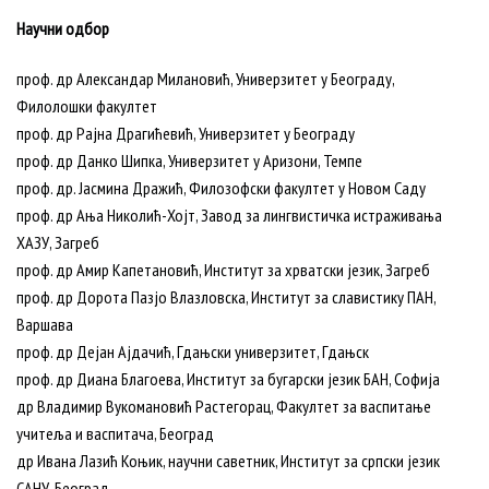
Научни одбор
проф. др Александар Милановић, Универзитет у Београду,
Филолошки факултет
проф. др Рајна Драгићевић, Универзитет у Београду
проф. др Данко Шипка, Универзитет у Аризони, Темпе
проф. др. Јасмина Дражић, Филозофски факултет у Новом Саду
проф. др Ања Николић-Хојт, Завод за лингвистичка истраживања
ХАЗУ, Загреб
проф. др Амир Капетановић, Институт за хрватски језик, Загреб
проф. др Дорота Пазјо Влазловска, Институт за славистику ПАН,
Варшава
проф. др Дејан Ајдачић, Гдањски универзитет, Гдањск
проф. др Диана Благоева, Институт за бугарски језик БАН, Софија
др Владимир Вукомановић Растегорац, Факултет за васпитање
учитеља и васпитача, Београд
др Ивана Лазић Коњик, научни саветник, Институт за српски језик
САНУ, Београд