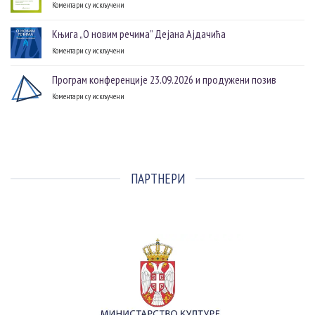
Коментари су искључени
на
(2026)
Нове
речи
Књига „О новим речима” Дејана Ајдачића
–
Коментари су искључени
на
26.
Књига
06.
„О
2026.
Програм конференције 23.09.2026 и продужени позив
новим
Коментари су искључени
на
речима”
Програм
Дејана
конференције
Ајдачића
23.09.2026
и
продужени
позив
ПАРТНЕРИ