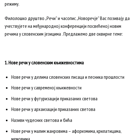
режиму.
Филолошко друштво „Речи” и часопис „Новоречје” Вас позивају да
учествујете на међународној конференцији посвећеној новим
речима у словенским језицима . Предлажемо две оквирне теме:
1. Нове речи у словенским књижевностима
Нове речи у делима словенских писаца и песника прошлости
Нове речи у савременој књижевности
Нове речи у футуризацији приказаних светова
Нове речи у архаизацији приказаних светова
Називи чудесних светова и бића
Нове речи у малим жанровима – афоризмима, крилатицама,
мемовима