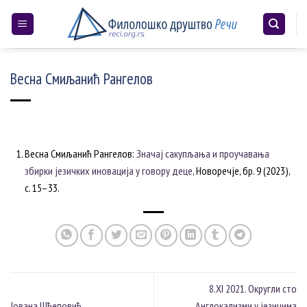
Skip
to
content
Весна Смиљанић Рангелов
Весна Смиљанић Рангелов:
Значај сакупљања и проучавања
збирки језичких иновација у говору деце
, Новоречје, бр. 9 (2023),
с. 15–33.
8.XI 2021. Округли сто
Јована Шћеповић
„Англокализми у језицима