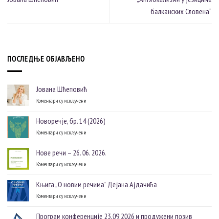
балканских Словена“
ПОСЛЕДЊЕ ОБЈАВЉЕНО
Јована Шћеповић
Коментари су искључени
на
Јована
Шћеповић
Новоречје, бр. 14 (2026)
Коментари су искључени
на
Новоречје,
бр.
Нове речи – 26. 06. 2026.
14
Коментари су искључени
на
(2026)
Нове
речи
Књига „О новим речима” Дејана Ајдачића
–
Коментари су искључени
на
26.
Књига
06.
„О
2026.
Програм конференције 23.09.2026 и продужени позив